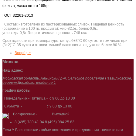
фольга, масса нетто 185гр.
ГОСТ 32261-2013
Состав: изготовлено из пастеризованных сливок. Пищевая ценность
(содержание в 100 гр. продукта): жир-82,5г., белок-0,6г.,
углеводы-0,8г. Энергетическая ценность-748 ккал.
Срок годности при температуре: минус 6±3°C-60 суток., в том числе при
(3±2)°C-35 суток и относительной влажности воздуха не более 90 %
Вперёд >
Москва
Наш адрес:
Московская область, Ленинский р-н, Сельское поселение Развилковское,
деревня Дроздово, владение 1
График работы:
Понедельник - Пятница - с 9 00 до 18 00
Суббота - с 9 00 до 13 00
Воскресенье - Выходной
8 (495) 780 41 04
8 (495) 984 25 83
Если У Вас возникли любые пожелания и предложения - пишите нам