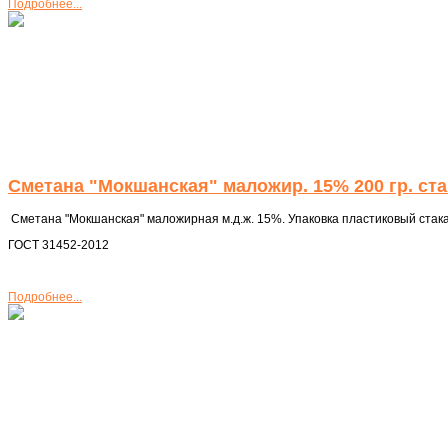
Подробнее...
Сметана "Мокшанская" маложир. 15% 200 гр. ста
Сметана "Мокшанская" маложирная м.д.ж. 15%. Упаковка пластиковый стакан 
ГОСТ 31452-2012
Подробнее...