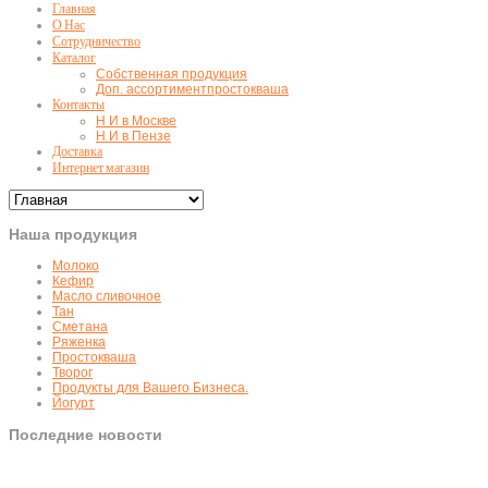
Главная
О Нас
Сотрудничество
Каталог
Собственная продукция
Доп. ассортимент
простокваша
Контакты
Н И в Москве
Н И в Пензе
Доставка
Интернет магазин
Наша продукция
Молоко
Кефир
Масло сливочное
Тан
Сметана
Ряженка
Простокваша
Творог
Продукты для Вашего Бизнеса.
Йогурт
Последние новости