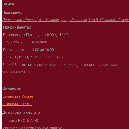
Пенза
Наш адрес:
Пензенская область, р.п. Мокшан, улица Энгельса, дом 8. Мокшанский мол
График работы:
Понедельник-Пятница - с 9 00 до 18 00
Суббота - Выходной
Воскресенье - с 9 00 до 18 00
8 (84150) 2 72 50
8 (84150) 2 73 50
Если У Вас возникли любые пожелания и предложения - пишите нам
9
99.2004@mail.ru
Вакансии
Вакансии в Москве
Вакансии в Пензе
Доставка и оплата
Доставка БЕСПЛАТНО!
Минимальная сумма заказа 2000 руб.