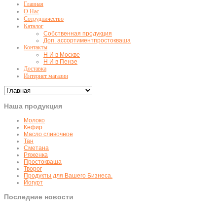
Главная
О Нас
Сотрудничество
Каталог
Собственная продукция
Доп. ассортимент
простокваша
Контакты
Н И в Москве
Н И в Пензе
Доставка
Интернет магазин
Наша продукция
Молоко
Кефир
Масло сливочное
Тан
Сметана
Ряженка
Простокваша
Творог
Продукты для Вашего Бизнеса.
Йогурт
Последние новости