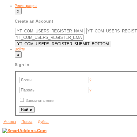
Регистрация
x
Create an Account
Войти
x
Sign In
?
?
Запомнить меня
Москва
Пенза
Дубна