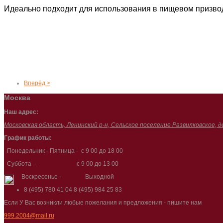
Идеально подходит для использования в пищевом призво
Вперёд >
Москва
Наш адрес:
Московская область, Ленинский р-н, Сельское поселение Развилковское, д
График работы:
Понедельник - Пятница - с 9 00 до 18 00
Суббота - с 9 00 до 13 00
Воскресенье - Выходной
8 (495) 780 41 04
8 (495) 984 25 83
Если У Вас возникли любые пожелания и предложения - пишите нам
999.2004@mail.ru