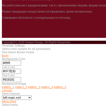
Мы работаем как с юридическими, так и с физическими лицами, форма опла
Развоз продукции осуществляется ежедневно, кроме воскресенья.
Самовывоз бесплатно с понедельника по пятницу.
Copyright © 2026 Новая Изида. All Rights Reserved.
Template Settings
Select color sample for all parameters
Red
Green
Brown
Purple
Body
Background Color
Link Color
Text Color
Background Image
pattern_1
pattern_2
pattern_3
pattern_4
pattern_5
Layouts
Select layouts
Menu Style
Select menu