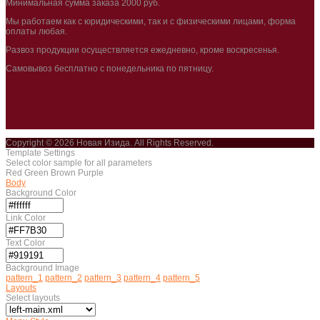
Минимальная сумма заказа 2000 руб.
Мы работаем как с юридическими, так и с физическими лицами, форма
оплаты любая.
Развоз продукции осуществляется ежедневно, кроме воскресенья.
Самовывоз бесплатно с понедельника по пятницу.
Copyright © 2026 Новая Изида. All Rights Reserved.
Template Settings
Select color sample for all parameters
Red
Green
Brown
Purple
Body
Background Color
Link Color
Text Color
Background Image
pattern_1
pattern_2
pattern_3
pattern_4
pattern_5
Layouts
Select layouts