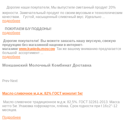
Дорогие наши покупатели, Мы выпустили сметанный продукт 20%
жирности. Замечательный продукт по своим вкусовым и технологическим
качествам. Густой, насыщенный сливочный вкус. Идеально ...
подробнее
ПОКУПАЕМ Б/У ПОДДОНЫ!
подробнее
Дорогие покупатели!
Вы можете заказать нашу вкусную, свежую
продукцию без магазинной наценки в интернет-
магазине
www.kupiedu.moscow
Так же вашему вниманию предлагается
большой ассортимент ...
подробнее
Мокшанский Молочный Комбинат Доставка
Prev
Next
Масло сливочное м.д.ж. 82% ГОСТ монолит 5кг
Масло сливочное традиционное м.д.ж. 82,5%. ГОСТ 32261-2013. Масса
нетто 5кг. Упаковка гофрокартон, плёнка. Срок годности при t 16±2°-12
месяцев.
Подробнеe