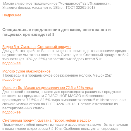
Масло сливочное традиционное "Мокшанское" 82,5% жирности.
Упаковка фольга, масса нетто 185гр. ГОСТ 32261-2013
Подробнеe
Специальные предложения для кафе, ресторанов и
пищевых производств!!!
Ведро 5 кг. Сметана, Сметанный продукт
Для удобства в работе Вашего пищевого производства и экономии средств
на упаковке мы готовы поставлять Сметану или Сметанный продукт любой
жирности (от 10% до 25%) в пластиковых вёдрах весом 5 кг.
подробнее
Молоко сухое обезжиренное
Производим и продаём сухое обезжиренное молоко. Мешок 25кг.
подробнее
Монолит 5кг. Масло сладкосливочное 72.5 и 82% жира
Для весовой торговли, а также для производства различных продуктов
питания, мы предлагаем СЛИВОЧНОЕ МАСЛО собственного
производства 72,5% и 82,5% жира в монолитах весом 5 кг. Изготовлено из
свежего молока строго по ГОСТ 32261-2013 . Состав: Изготовлено из
пастеризованных сливок.
подробнее
Сметанный продукт, сметана, творог, кефир в вёдрах
Практически любой продукт из нашего ассортимента может быть упакован
в пластиковое ведро весом 3,5,10 кг. Особенно пользуются спросом в