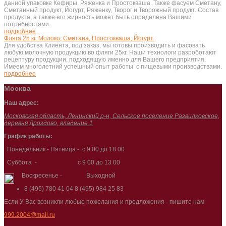
данной упаковке Кефиры, Ряженка и Простокваша. Также фасуем Сметану,
Сметанный продукт, Йогурт, Ряженку, Творог и Творожный продукт. Состав
продукта, а также его жирность может быть определена Вашими
потребностями.
подробнее
Фляга 25 кг. Молоко, Сметана, Простокваша, Йогурт.
Для удобства Клиента, под заказ, мы готовы производить и фасовать
любую молочную продукцию во фляги 25кг. Наши технологи разроботают
рецептуру продукции, подходящую именно для Вашего предприятия.
Имеем многолетний успешный опыт работы с пищевыми производствами.
подробнее
Москва
Наш адрес:
Московская область, Ленинский р-н, Сельское поселение Развилковское,
деревня Дроздово, владение 1
График работы:
Понедельник - Пятница - с 9 00 до 18 00
Суббота - с 9 00 до 13 00
Воскресенье - Выходной
8 (495) 780 41 04
8 (495) 984 25 83
Если У Вас возникли любые пожелания и предложения - пишите нам
999.2004@mail.ru