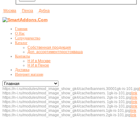
Москва
Пенза
Дубна
Главная
О Нас
Сотрудничество
Каталог
Собственная продукция
Доп. ассортимент
простокваша
Контакты
Н И в Москве
Н И в Пензе
Доставка
Интернет магазин
https://n-i.ru/modules/mod_image_show_gk4/cache/banners.30001gk-is-101.jpg
https://n-i.ru/modules/mod_image_show_gk4/cache/banners. 1gk-is-101.jpg
link
https://n-i.ru/modules/mod_image_show_gk4/cache/banners. 2gk-is-101.jpg
link
https://n-i.ru/modules/mod_image_show_gk4/cache/banners. 1gk-is-101.jpg
link
https://n-i.ru/modules/mod_image_show_gk4/cache/banners. 2gk-is-101.jpg
link
https://n-i.ru/modules/mod_image_show_gk4/cache/banners.1gk-is-101.jpg
link
https://n-i.ru/modules/mod_image_show_gk4/cache/banners.2gk-is-101.jpg
link