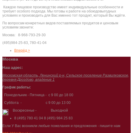
Каждое пищевое производство имеет индивидуальные особенности и
требует особого подхода. Мы готовы к работе на обоюдовыгодных
условиях и производить для Вас именно тот продукт, который Вы ждёте.
По вопросам конкретных видов поставляемых продуктов и ценовым
условиям звоните:
Москва: 8-968-793-29-30
(495)984-25-83, 780-41-04
Вперёд >
Москва
Наш адрес:
Московская область, Ленинский р-н, Сельское поселение Развилковское,
деревня Дроздово, владение 1
График работы:
Понедельник - Пятница - с 9 00 до 18 00
Суббота - с 9 00 до 13 00
Воскресенье - Выходной
8 (495) 780 41 04
8 (495) 984 25 83
Если У Вас возникли любые пожелания и предложения - пишите нам